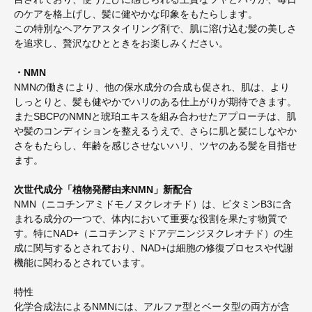
のケアを格上げし、髪に健やかな印象をもたらします。
この特別なヘアケアスタイリング剤で、肌に溶け込む髪の美しさ
を追求し、贅沢なひとときをお楽しみください。​
・NMN
NMNの働きにより、他の保水成分の合成も促され、肌は、より
しっとりと、髪も健やかでハリのある仕上がりが期待できます。
またSBCPのNMNと琥珀エキスを組み合わせたアプローチは、肌
や髪のコンディションを整えるうえで、さらに肌と髪にしなやか
さをもたらし、年齢を感じさせないハリ、ツヤのある髪を目指せ
ます。
次世代成分「植物発酵由来NMN」新配合
NMN（ニコチンアミドモノヌクレオチド）は、ビタミンB3に含
まれる成分の一つで、体内において重要な役割を果たす物質で
す。特にNAD+（ニコチンアミドアデニンジヌクレオチド）の生
成に関与するとされており、NAD+は細胞の修復プロセスや代謝
機能に関わるとされています。
特性
化学合成法によるNMNには、アルファ型とベータ型の両方が含