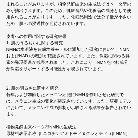
まれることがありますが、植物発酵由来の生成法ではベータ型の
みが抽出されます。このため、健康食品や化粧品の成分として使
用されることがあります。また、化粧品用途では分子量が小さい
ため、肌への浸透性が期待されています。
皮膚への作用に関する研究結果
1. 肌のうるおいに関する研究
NMNの水溶液を皮膚培養モデルに添加した研究において、NMN
およびNAD+の増加が確認されています。また、保湿に関わる酵
素の発現促進が観察されました。これにより、NMNを含む成分
が保湿をサポートする可能性が示唆されています。
2. 肌の明るさに関する研究
若年および加齢したメラニン細胞にNMNを作用させた研究で
は、メラニン生成の変化が確認されています。また、培養モデル
において、メラニン生成の抑制が示唆される結果が報告されてい
ます。
植物発酵由来ベータ型NMNの生成法
原材料表示名称: β-ニコチンアミドモノヌクレオチド（β-NMN）