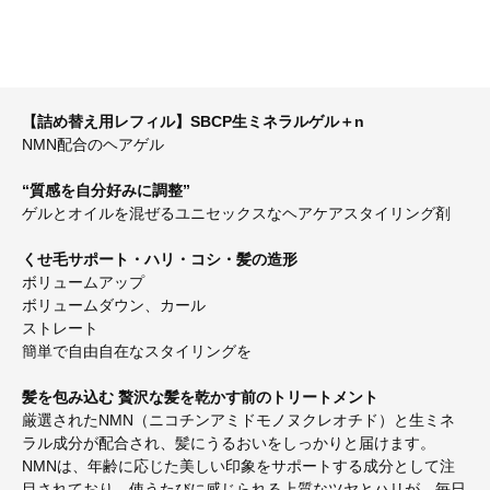
【詰め替え用レフィル】SBCP生ミネラルゲル＋n
NMN配合のヘアゲル
“質感を自分好みに調整”
ゲルとオイルを混ぜるユニセックスなヘアケアスタイリング剤​
くせ毛サポート・ハリ・コシ・髪の造形
ボリュームアップ
ボリュームダウン、カール
ストレート
簡単で自由自在なスタイリングを
髪を包み込む 贅沢な髪を乾かす前のトリートメント
厳選されたNMN（ニコチンアミドモノヌクレオチド）と生ミネ
ラル成分が配合され、髪にうるおいをしっかりと届けます。
NMNは、年齢に応じた美しい印象をサポートする成分として注
目されており、使うたびに感じられる上質なツヤとハリが、毎日