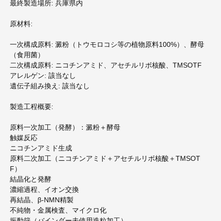
最終製造場所: 兵庫県内
原材料:
一次構成原料: 澱粉（トウモロコシ等の植物原料100%）、酵母
（食用菌）
二次構成原料: ニコチンアミド、アセチルリボ核酸、TMSOTF
アレルゲン: 該当なし
遺伝子組み換え: 該当なし
製造工程概要:
原料一次加工（発酵）：澱粉＋酵母
触媒反応
ニコチンアミド生成
原料二次加工（ニコチンアミド＋アセチルリボ核酸＋TMSOT
F）
結晶化と発酵
濃縮過程、イオン交換
再結晶、β-NMN精製
不純物・金属検査、マイクロ化
振動篩（バインダー未使用造粒加工）