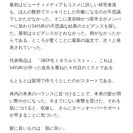
最初はビューティメディアもコスメに詳しい研究者達
も、ほんの数秒でスッキリとした印象になるのが不思議
でしかたがなかった。そこに美容師かつ医学士がメンバ
ーに加わりSAYURIの不思議な結果のエビデンスを探し
た。最初はエビデンスがとれなかった。例がなかったか
らである。ところが驚くことに最新の論文で、次々と発
表されていった。
代表商品は 「SBCP生ミネラルミスト＋」。これは、
SAYURIが作った改良を重ねた４代目のミストである
もともとは髪用で作ろうとしたのがスタートである。
体内の本来のバランスに近づけることで、本来の髪が潤
い艶やかになった。今までにない衝撃を受けた。それを
肌につけると、収斂し、さらにターンオーバーサポート
が早まることに気づいた。
髪に良いものは 肌に良い。