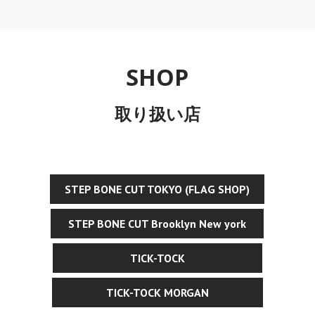
​SHOP
取り扱い店
STEP BONE CUT TOKYO (FLAG SHOP)
STEP BONE CUT Brooklyn New york
TICK-TOCK
TICK-TOCK MORGAN