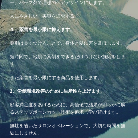
ー、パーマ剤で理想のヘアデザインにします。
人にやさしい 美容を追求する
１、薬害を最小限に抑えます。
薬剤は長くつけることで、身体と髪に害を及ぼします。
短時間で、地肌に薬剤をできるだけつけない施術をしま
す。
また薬害を最小限にする商品を使用します。
2、労働環境改善のために生産性を上げます。
顧客満足度をあげるために、高価値で結果が明らかに解
るステップボーンカット技術を追求し学び続けます。
無駄を省いたサロンオペレーションで、大切な時間を無
駄にしません。