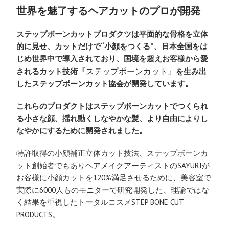
​世界を魅了するヘアカットのプロが開発
ステップボーンカットプロダクツは平面的な骨格を立体
的に見せ、カットだけで“小顔をつくる”、日本全国をは
じめ世界中で導入されており、国境を超えお客様から愛
『ステップボーンカット』
されるカット技術
を生み出
したステップボーンカット協会が開発しています。
これらのプロダクトはステップボーンカットでつくられ
る小さな顔、揺れ動くしなやかな髪、より自由によりし
なやかにするために開発されました。
特許取得の小顔補正立体カット技法、ステップボーンカ
ット創始者でもありヘアメイクアーティストのSAYURIが
お客様に小顔カットを120%満足させるために、美容室で
実際に6000人ものモニターで研究開発した、理論ではな
く結果を重視したトータルコスメSTEP BONE CUT
PRODUCTS。