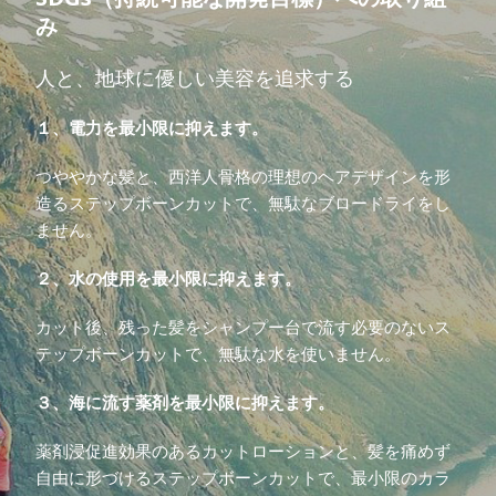
み
人と、地球に優しい美容を追求する
１、電力を最小限に抑えます。
つややかな髪と、西洋人骨格の理想のヘアデザインを形
造るステップボーンカットで、無駄なブロードライをし
ません。
２、水の使用を最小限に抑えます。
カット後、残った髪をシャンプー台で流す必要のないス
テップボーンカットで、無駄な水を使いません。
３、海に流す薬剤を最小限に抑えます。
薬剤浸促進効果のあるカットローションと、髪を痛めず
自由に形づけるステップボーンカットで、最小限のカラ