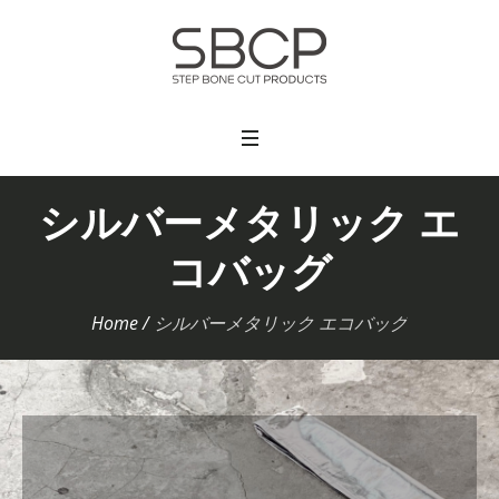
シルバーメタリック エ
コバッグ
Home
/
シルバーメタリック エコバッグ