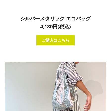
シルバーメタリック エコバッグ
4,180円(税込)
ご購入はこちら