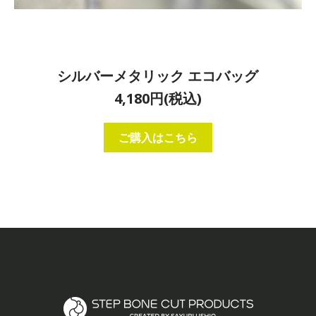
シルバーメタリック エコバッグ
4,180円(税込)
ご購入はこちら