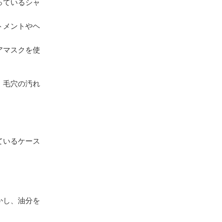
っているシャ
トメントやヘ
アマスクを使
、毛穴の汚れ
。
ているケース
かし、油分を