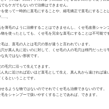
気でもケガでもないので治療はできません。
ンを使って一時的に直毛にすることや、縮毛矯正で直毛にすること
……。
毛を薄毛のように治療することはできませんし、くせ毛改善シャン
る物を使ったとしても、くせ毛を完全な直毛にすることは不可能で
せ毛は、直毛の人とは毛穴の形が違うと言われています。
毛穴が真ん丸に近いのに対して、くせ毛の人の毛穴は楕円だったり
いな丸ではない形状です。
皮の毛穴に沿って生えてきます。
真ん丸に近ければ近いほど直毛として生え、真ん丸から遠ければ遠
てくるということです。
治せるような物ではないのでそれでくせ毛も治療できないのです。
せ毛をシャンプーで扱いやすくすることであれば、できます。