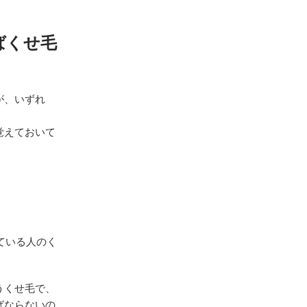
ばくせ毛
が、いずれ
覚えておいて
。
ている人のく
うくせ毛で、
ばならないの