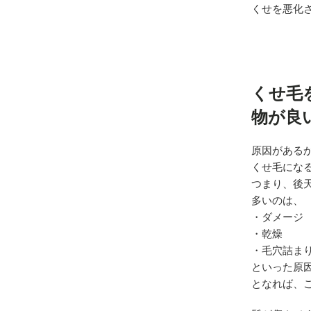
くせを悪化
くせ毛
物が良
原因がある
くせ毛にな
つまり、後
多いのは、
・ダメージ
・乾燥
・毛穴詰ま
といった原
となれば、