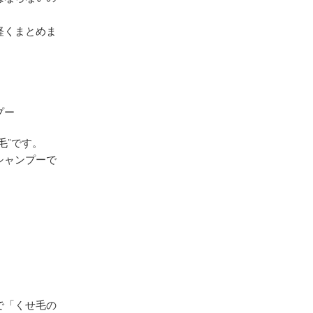
軽くまとめま
プー
毛”です。
シャンプーで
で「くせ毛の