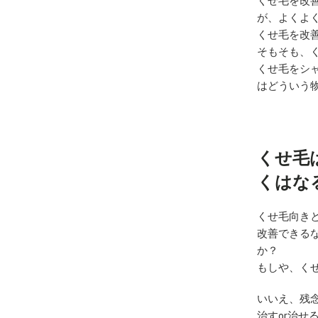
くせ毛を改
が、よくよ
くせ毛を改
そもそも、
くせ毛をシ
はどういう
くせ毛
くはな
くせ毛向き
改善できる
か？
もしや、く
いいえ、残
治すor治