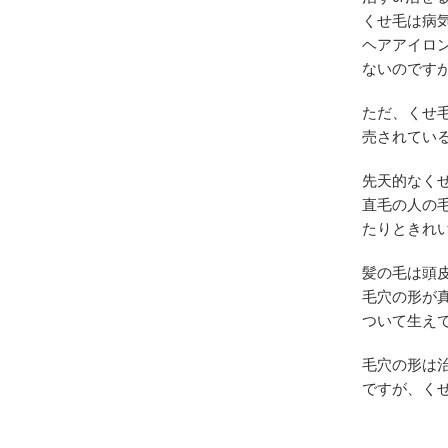
くせ毛は病
ヘアアイロ
ないのですが
ただ、くせ
売されてい
先天的なく
直毛の人の
たりときれ
髪の毛は頭
毛穴の形が
ついて生え
毛穴の形は
ですが、く