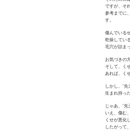
ですが、そ
参考までに
す。
傷んでいる
乾燥してい
毛穴が詰ま
お気づきの
そして、く
あれば、く
しかし、“
生まれ持っ
じゃあ、“先
いえ、傷む
くせが悪化
したがって