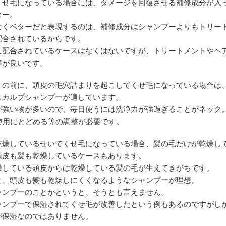
くせ毛になっている場合には、ダメージを回復させる補修成分が入
ター。
なくベターだと表現するのは、補修成分はシャンプーよりもトリー
配合されているからです。
に配合されているケースはなくはないですが、トリートメントやヘ
率が良いです。
、の前に、頭皮の毛穴詰まりを起こしてくせ毛になっている場合は
スカルプシャンプーが適しています。
が強い物が多いので、毎日使うには洗浄力が強過ぎることがネック
の使用にとどめる等の調整が必要です。
乾燥しているせいでくせ毛になっている場合、髪の毛だけが乾燥し
頭皮も髪も乾燥しているケースもあります。
燥している頭皮からは乾燥している髪の毛が生えてきがちです。
と、頭皮も髪も乾燥しにくくなるようなシャンプーが理想。
ャンプーのことかというと、そうとも言えません。
ャンプーで保湿されてくせ毛が改善したという例もあるのですがし
が保湿なのではありません。