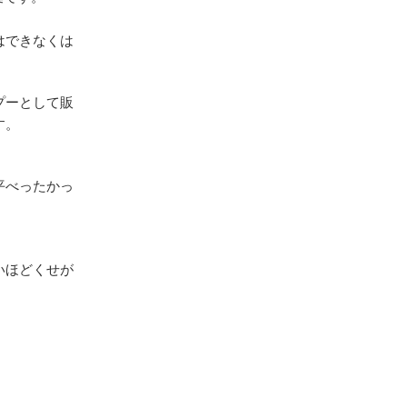
はできなくは
プーとして販
す。
平べったかっ
いほどくせが