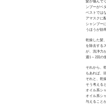
髪が傷んで
ンプーがベ
ベストでは
アマスクに
シャンプー
うほうが効
乾燥した髪
を除去する
が、洗浄力
週1～2回
それから、
もあれば、
それと、乾
そう考える
オイル系シ
オイル系シ
与えること