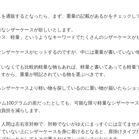
スを通販するとなったら、まず、重量の記載があるかをチェックし
量なシザーケースが欲しいとします。
ース 軽量」というようなキーワードでたくさんのシザーケースが
なシザーケースがヒットするのですが、中には重量が書いていない
ていなくても比較的軽量な物もあれば、軽量と書いてあっても軽量
ますから、重量が明記されている物を選ぶべきです。
るシザーケースより軽い物を探しているのに重い物が届いたらショ
ラム100グラムの差だったとしても、可能な限り軽量なシザーケー
的負担を減らします。
、人間は左右非対称で、対称でないがゆえにまっすぐには立てませ
てていない上にシザーケースを身に着けるとなると、肩掛けタイプ
イプだったとしてもその重さだけアンバランスになります。