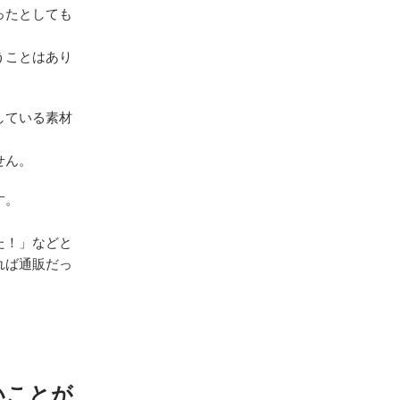
ったとしても
うことはあり
している素材
せん。
す。
た！」などと
れば通販だっ
いことが