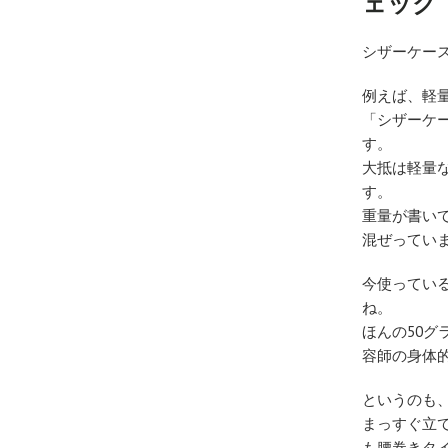
ェック
シザーケー
例えば、軽
「シザーケ
す。
大抵は軽量
す。
重量が書い
混ぜってい
今使ってい
ね。
ほんの50グ
容師の身体
というのも
まっすぐ立
も腰巻きタ