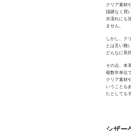
クリア素材
躊躇なく買
水濡れにも
ません。
しかし、ク
とは言い難
どんなに長
その点、本
複数年単位
クリア素材
いうことも
たとしても
シザー