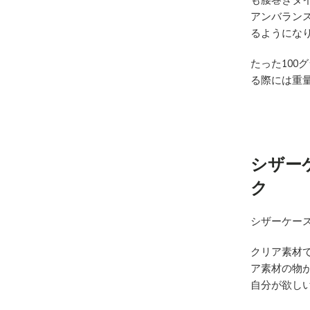
アンバラン
るようにな
たった10
る際には重
シザー
ク
シザーケー
クリア素材
ア素材の物
自分が欲し