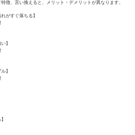
て特徴、言い換えると、メリット・デメリットが異なります。
汚れがすぐ落ちる】
材
強い】
材
ブル】
材
る】