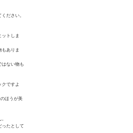
てください。
ヒットしま
物もありま
ではない物も
ックですよ
スのほうが美
ん。
だったとして