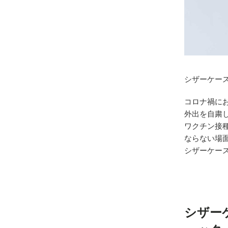
シザーケー
コロナ禍に
外出を自粛
ワクチン接
ならない場
シザーケー
シザー