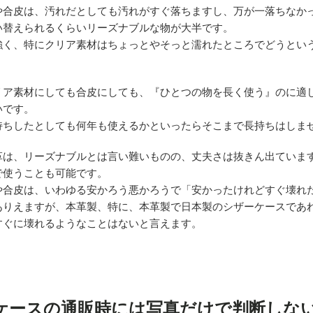
や合皮は、汚れだとしても汚れがすぐ落ちますし、万が一落ちなか
い替えられるくらいリーズナブルな物が大半です。
強く、特にクリア素材はちょっとやそっと濡れたところでどうとい
リア素材にしても合皮にしても、『ひとつの物を長く使う』のに適
いです。
持ちしたとしても何年も使えるかといったらそこまで長持ちはしま
革は、リーズナブルとは言い難いものの、丈夫さは抜きん出ていま
で使うことも可能です。
や合皮は、いわゆる安かろう悪かろうで「安かったけれどすぐ壊れ
ありえますが、本革製、特に、本革製で日本製のシザーケースであ
すぐに壊れるようなことはないと言えます。
ケースの通販時には写真だけで判断しな