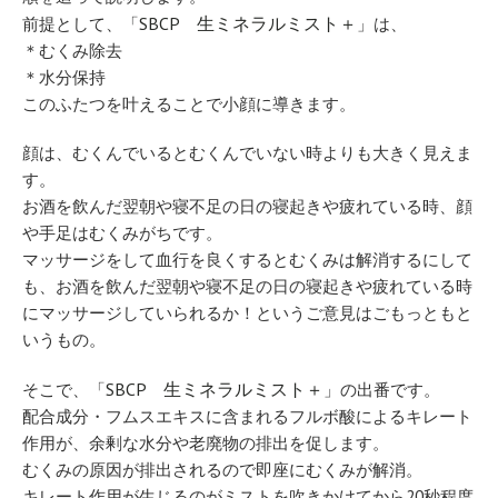
SBCP 生ミネラルミスト＋
前提として、「
」は、
＊むくみ除去
＊水分保持
このふたつを叶えることで小顔に導きます。
顔は、むくんでいるとむくんでいない時よりも大きく見えま
す。
お酒を飲んだ翌朝や寝不足の日の寝起きや疲れている時、顔
や手足はむくみがちです。
マッサージをして血行を良くするとむくみは解消するにして
も、お酒を飲んだ翌朝や寝不足の日の寝起きや疲れている時
にマッサージしていられるか！というご意見はごもっともと
いうもの。
SBCP 生ミネラルミスト＋
そこで、「
」の出番です。
配合成分・フムスエキスに含まれるフルボ酸によるキレート
作用が、余剰な水分や老廃物の排出を促します。
むくみの原因が排出されるので即座にむくみが解消。
キレート作用が生じるのがミストを吹きかけてから20秒程度