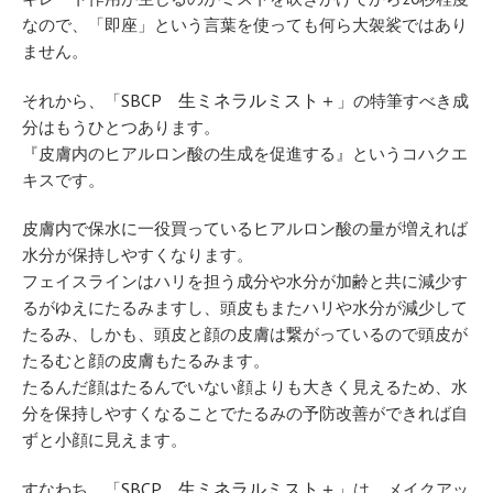
なので、「即座」という言葉を使っても何ら大袈裟ではあり
ません。
SBCP 生ミネラルミスト＋
それから、「
」の特筆すべき成
分はもうひとつあります。
『皮膚内のヒアルロン酸の生成を促進する』というコハクエ
キスです。
皮膚内で保水に一役買っているヒアルロン酸の量が増えれば
水分が保持しやすくなります。
フェイスラインはハリを担う成分や水分が加齢と共に減少す
るがゆえにたるみますし、頭皮もまたハリや水分が減少して
たるみ、しかも、頭皮と顔の皮膚は繋がっているので頭皮が
たるむと顔の皮膚もたるみます。
たるんだ顔はたるんでいない顔よりも大きく見えるため、水
分を保持しやすくなることでたるみの予防改善ができれば自
ずと小顔に見えます。
SBCP 生ミネラルミスト＋
すなわち、「
」は、メイクアッ