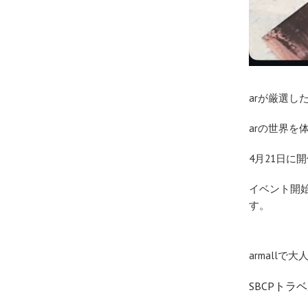
arが厳選し
arの世界を体
4月21日に
イベント開
す。
armall
SBCPトラ