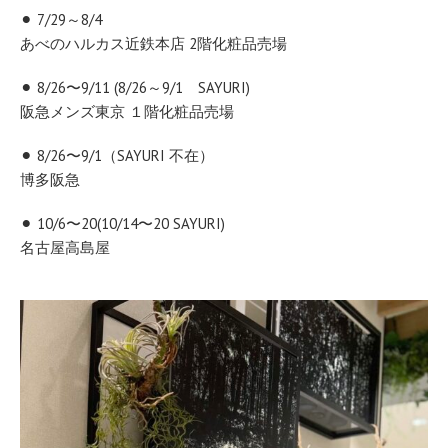
⚫︎ 7/29～8/4
あべのハルカス近鉄本店 2階化粧品売場
⚫︎ 8/26〜9/11 (8/26～9/1 SAYURI)
阪急メンズ東京 １階化粧品売場
⚫︎ 8/26〜9/1（SAYURI 不在）
博多阪急
⚫︎ 10/6〜20(10/14〜20 SAYURI)
名古屋高島屋