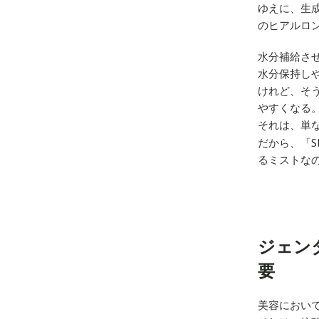
ゆえに、生
のヒアルロ
水分補給さ
水分保持し
けれど、そ
やすくなる
それは、単
だから、「
るミストな
ジェン
要
美容におい