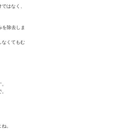
けではなく、
みを除去しま
しなくてもむ
す。
で。
よね。