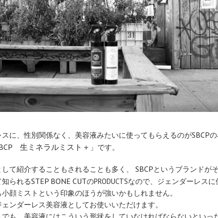
SBCP
レスに、性別関係なく、美容液みたいに使ってもらえるのが
の
SBCP 生ミネラルミスト＋
」です。
SBCP
として紹介することもされることも多く、
というブランドが
STEP BONE CUT
て知られる
のPRODUCTSなので、ジェンダーレス
も小顔ミストという印象のほうが強いかもしれません。
ジェンダーレス美容液としてお使いいただけます。
トでも、美容液にはこういう形状をしていなければならないといっ