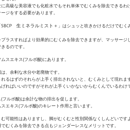
なに高級な美容液でも化粧水でもそれ単体でむくみを除去できるわ
サージをする必要があります。
SBCP 生ミネラルミスト＋
「
」はシュッと吹きかけるだけでむく
をプラスすればより効果的にむくみを除去できますが、マッサージ
できるのです。
ムスエキス(フルボ酸)にあります。
因は、余剰な水分や老廃物です。
されるはずのそれらが上手く排出されないと、むくみとして現れま
あげればいいのですがそれが上手くいかないからむくんでいるわけ
(フルボ酸)は余計な物の排出を促します。
スエキス(フルボ酸)のキレート作用と言います。
くむ可能性はありますし、脚がむくむと性別関係なくしんどいです
用でむくみを除去できる点もジェンダーレスなメリットです。