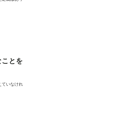
なことを
えていなけれ
。