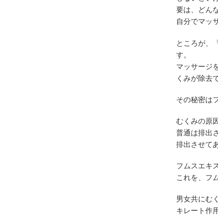
要は、どん
自分でマッ
ところが、
す。
マッサージ
くみが除去
その秘密はフ
むくみの原
普通は排出
排出させて
フムスエキス
これを、フム
男女共にむ
キレート作