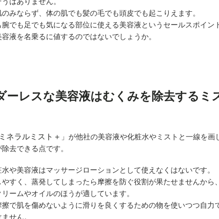
そうはありません。
肌のみならず、体の肌でも髪の毛でも頭皮でも起こりえます。
も腕でも足でも気になる部位に使える美容液というセールスポイン
美容液を名乗るに値するのではないでしょうか。
ダーレスな美容液はむくみを除去するミ
生ミネラルミスト＋
」が他社の美容液や化粧水やミストと一線を画
が除去できる点です。
粧水や美容液はマッサージローションとして使えなくはないです。
しやすく、蒸発してしまったら摩擦を防ぐ役割が果たせませんから
クリームやオイルのほうが適しています。
摩擦で肌を傷めないように滑りを良くするための物を使いつつ自力
けません。