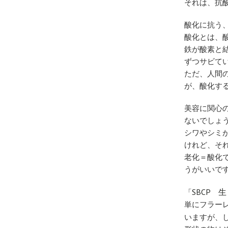
それは、抗
酸化に抗う
酸化とは、
鉄が酸素と
ずつサビて
ただ、人間
が、酸化す
美容に関心
ないでしょ
シワやシミ
けれど、そ
老化＝酸化
うがいいで
SBCP 
「
単にフラー
いますが、