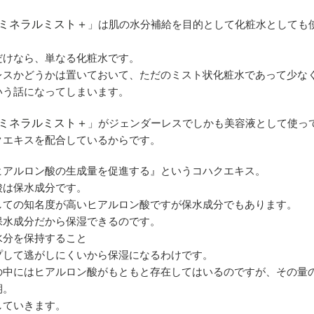
生ミネラルミスト＋
」は肌の水分補給を目的として化粧水としても
だけなら、単なる化粧水です。
レスかどうかは置いておいて、ただのミスト状化粧水であって少な
いう話になってしまいます。
生ミネラルミスト＋
」がジェンダーレスでしかも美容液として使っ
クエキスを配合しているからです。
ヒアルロン酸の生成量を促進する』というコハクエキス。
酸は保水成分です。
しての知名度が高いヒアルロン酸ですが保水成分でもあります。
保水成分だから保湿できるのです。
水分を保持すること
プして逃がしにくいから保湿になるわけです。
の中にはヒアルロン酸がもともと存在してはいるのですが、その量
期。
していきます。