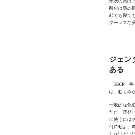
形状の物は
酸化は顔の
顔でも髪で
ダーレスな
ジェン
ある
SBCP 
「
は、むくみ
一般的な化
ただ、蒸発
に使うには
何にせよ、
しないとい