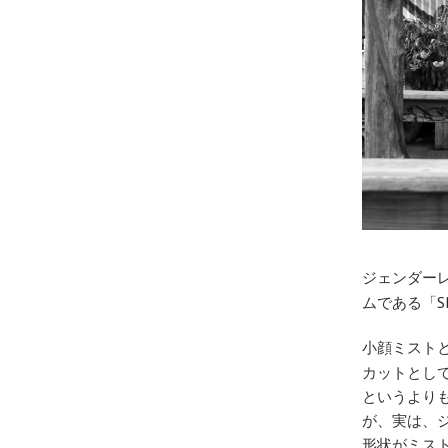
ジェンダー
ムである「
小顔ミスト
カットとし
というより
が、実は、
形状がミス