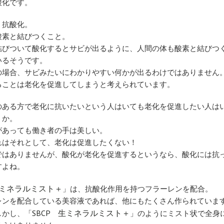
酸化です。
、抗酸化。
酸素と結びつくこと。
結びついて酸化するとサビが出るように、人間の体も酸素と結びつ
いるそうです。
の場合、サビみたいにわかりやすい何かが出るわけではありません
ることは老化を促進してしまうと考えられています。
のある方で老化に抗いたいという人はいても老化を促進したい人は
うか。
があっても働き者の手は美しい。
れはそれとして、老化は促進したくない！
ではありませんが、酸化が老化を促進するというなら、酸化には抗
すよね。
生ミネラルミスト＋
」は、抗酸化作用を持つフラーレンを配合。
レンを配合している美容液であれば、他にもたくさん作られていま
SBCP 生ミネラルミスト＋
しかし、「
」のようにミスト状で全身