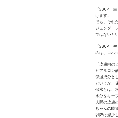
SBCP 
「
けます。
でも、それ
ジェンダー
ではないと
SBCP 
「
のは、コハ
『皮膚内の
ヒアルロン
保湿成分と
というか、
保水とは、
水分をキー
人間の皮膚
ちゃんの時
以降は減少