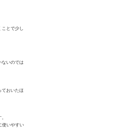
くことで少し
。
いないのでは
っておいたほ
す。
に使いやすい